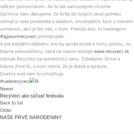
veľkým pomocníkom. Ak to tak samozrejme chceme.
Úprimne Vám ďakujeme, že šírite do svojich okolí potrebu
všímať si naše prostredie a slabších, smutnejších, tých s menším
úsmevom, ako je ten náš, v ňom. Pretože áno, to hasthagom
#ajjasomrecyveci
potvrdzujete.
A pre každého ďalšieho, kto by sa rád pridal k tomu počinu, no
hlavne presvedčeniu, čaká na našom eshope
www.recyveci.sk
odznak RecyVeci za symbolickú cenu. Zdieľajme, šírme a
hlavne žime to, o čom vieme, že je dobré a správne.
Dnešný svet nám to umožňuje.
#vašerecyveci
Newer
RecyVeci ako súčasť festivalu
Back to list
Older
NAŠE PRVÉ NARODENINY