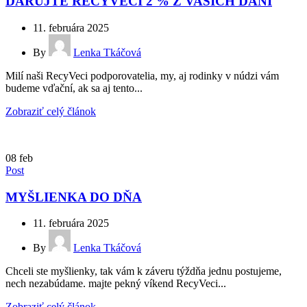
DARUJTE RECYVECI 2 % Z VAŠICH DANÍ
11. februára 2025
By
Lenka Tkáčová
Milí naši RecyVeci podporovatelia, my, aj rodinky v núdzi vám
budeme vďační, ak sa aj tento...
Zobraziť celý článok
08
feb
Post
MYŠLIENKA DO DŇA
11. februára 2025
By
Lenka Tkáčová
Chceli ste myšlienky, tak vám k záveru týždňa jednu postujeme,
nech nezabúdame. majte pekný víkend RecyVeci...
Zobraziť celý článok