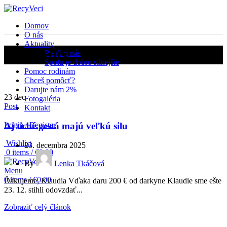
Domov
O nás
Aktuality
Aktuality
Písali o nás
Spolu je dobro silnejšie
Pomoc rodinám
Chceš pomôcť?
Darujte nám 2%
23
dec
Fotogaléria
Post
Kontakt
Aj tiché gestá majú veľkú silu
Login / Register
Wishlist
23. decembra 2025
0
items
/
€
0.00
By
Lenka Tkáčová
Menu
0
items
/
€
0.00
Ďakujeme, Klaudia Vďaka daru 200 € od darkyne Klaudie sme ešte
23. 12. stihli odovzdať...
Zobraziť celý článok