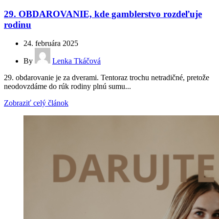
29. OBDAROVANIE, kde gamblerstvo rozdeľuje
rodinu
24. februára 2025
By
Lenka Tkáčová
29. obdarovanie je za dverami. Tentoraz trochu netradičné, pretože
neodovzdáme do rúk rodiny plnú sumu...
Zobraziť celý článok