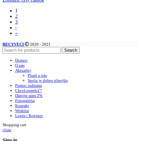
1
2
3
›
»
RECYVECI
2020 - 2021
Search
Domov
O nás
Aktuality
Písali o nás
Spolu je dobro silnejšie
Pomoc rodinám
Chceš pomôcť?
Darujte nám 2%
Fotogaléria
Kontakt
Wishlist
Login / Register
Shopping cart
close
Sign in