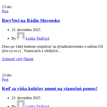
23
dec
Post
RecyVeci na Rádiu Slovensko
23. decembra 2025
By
Lenka Tkáčová
Dnes po 14tej budeme rozprávať na @radioslovensko o našom OZ
@re.cy.ve.ci , Vianociach a všetkých...
Zobraziť celý článok
23
dec
Post
Keď sa vôňa koláčov zmení na vianočnú pomoc!
23. decembra 2025
By
Lenka Tkáčová