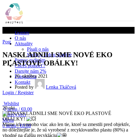
Aktuality
Domov
O nás
Post
Aktuality
Písali o nás
NASKLADNILI SME NOVÉ EKO
Spolu je dobro silnejšie
Pomoc rodinám
PLASTOVÉ OBÁLKY!
Chceš pomôcť?
Darujte nám 2%
20. októbra 2021
Fotogaléria
Kontakt
Posted by
Lenka Tkáčová
Login / Register
Wishlist
20
okt
0
items
/
€
0.00
NASKLADNILI SME NOVÉ EKO PLASTOVÉ
OBÁLKY!
Menu
Máme ich omnoho viac ako len tie, ktoré sa zmestili pred objektív,
0
items
/
€
0.00
no dôležitejšie je, že sú vyrobené z recyklovaného plastu (80%) a
vhodné na ďalšiu recykláciu