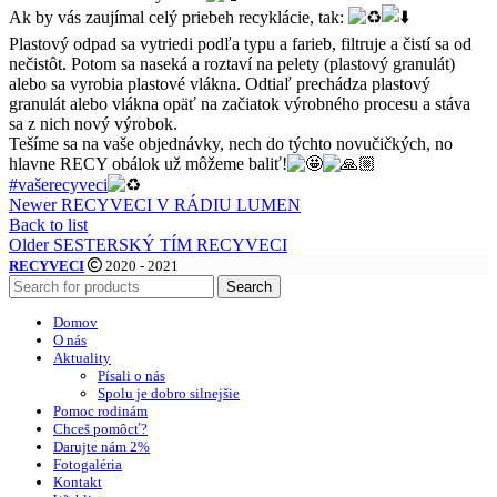
Ak by vás zaujímal celý priebeh recyklácie, tak:
Plastový odpad sa vytriedi podľa typu a farieb, filtruje a čistí sa od
nečistôt. Potom sa naseká a roztaví na pelety (plastový granulát)
alebo sa vyrobia plastové vlákna. Odtiaľ prechádza plastový
granulát alebo vlákna opäť na začiatok výrobného procesu a stáva
sa z nich nový výrobok.
Tešíme sa na vaše objednávky, nech do týchto novučičkých, no
hlavne RECY obálok už môžeme baliť!
#vašerecyveci
Newer
RECYVECI V RÁDIU LUMEN
Back to list
Older
SESTERSKÝ TÍM RECYVECI
RECYVECI
2020 - 2021
Search
Domov
O nás
Aktuality
Písali o nás
Spolu je dobro silnejšie
Pomoc rodinám
Chceš pomôcť?
Darujte nám 2%
Fotogaléria
Kontakt