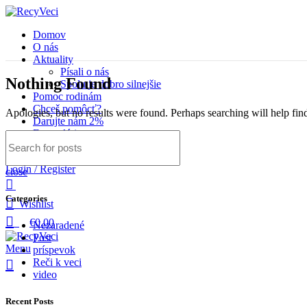
Domov
O nás
Aktuality
Písali o nás
Nothing Found
Spolu je dobro silnejšie
Pomoc rodinám
Chceš pomôcť?
Apologies, but no results were found. Perhaps searching will help find
Darujte nám 2%
Fotogaléria
Kontakt
Login / Register
close
Categories
Wishlist
€
0.00
Nezaradené
Post
Menu
príspevok
Reči k veci
video
Recent Posts