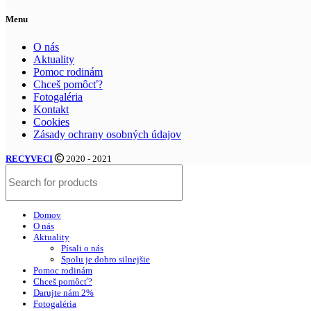
Menu
O nás
Aktuality
Pomoc rodinám
Chceš pomôcť?
Fotogaléria
Kontakt
Cookies
Zásady ochrany osobných údajov
RECYVECI
2020 - 2021
Domov
O nás
Aktuality
Písali o nás
Spolu je dobro silnejšie
Pomoc rodinám
Chceš pomôcť?
Darujte nám 2%
Fotogaléria