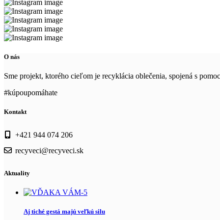
O nás
Sme projekt, ktorého cieľom je recyklácia oblečenia, spojená s pom
#kúpoupomáhate
Kontakt
+421 944 074 206
recyveci@recyveci.sk
Aktuality
Aj tiché gestá majú veľkú silu