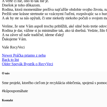
A verte či nie, ono to tak nie je.
Dnešok je toho dôkazom.
Rodina, ktorá momentálne prežíva najťažšie obdobie svojho života, n
Prežili sme krásne stretnutie so vzácnymi ľuďmi, rozprávajúc sa o 
A ak by ste sa nás opýtali, či sme niekedy niekoho počuli o svojom m
Veríme, že sme Vám aspoň trochu priblížili, aké silné bolo tretie odo
Rodina je dar, vážme si ju minimálne tak, ako tá dnešná. Vedzte, žilo 
A na záver už naše tradičné, ideme ďalej!
Ďakujeme Vám.
Vaše RecyVeci
Newer
Práčka priamo z neba
Back to list
Older
Spevák Bystrík o RecyVeci
O nás
Sme projekt, ktorého cieľom je recyklácia oblečenia, spojená s pom
#kúpoupomáhate
Kontakt