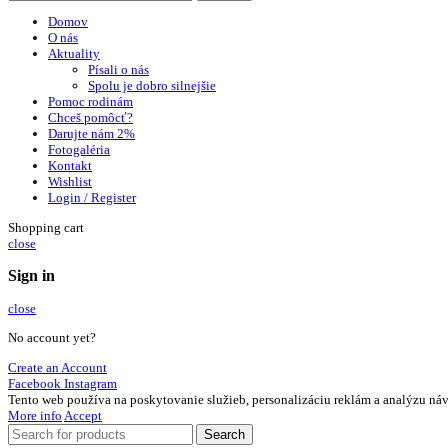
Domov
O nás
Aktuality
Písali o nás
Spolu je dobro silnejšie
Pomoc rodinám
Chceš pomôcť?
Darujte nám 2%
Fotogaléria
Kontakt
Wishlist
Login / Register
Shopping cart
close
Sign in
close
No account yet?
Create an Account
Facebook
Instagram
Tento web používa na poskytovanie služieb, personalizáciu reklám a analýzu náv
More info
Accept
Search