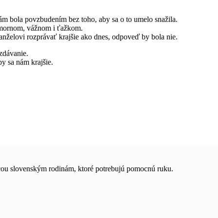
ám bola povzbudením bez toho, aby sa o to umelo snažila.
humornom, vážnom i ťažkom.
anželovi rozprávať krajšie ako dnes, odpoveď by bola nie.
vzdávanie.
by sa nám krajšie.
ocou slovenským rodinám, ktoré potrebujú pomocnú ruku.