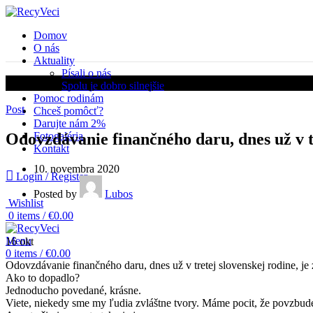
Domov
O nás
Aktuality
Písali o nás
Aktuality
Spolu je dobro silnejšie
Pomoc rodinám
Post
Chceš pomôcť?
Darujte nám 2%
Fotogaléria
Odovzdávanie finančného daru, dnes už v tr
Kontakt
10. novembra 2020
Login / Register
Posted by
Lubos
Wishlist
0
items
/
€
0.00
Menu
16
okt
0
items
/
€
0.00
Odovzdávanie finančného daru, dnes už v tretej slovenskej rodine, je 
Ako to dopadlo?
Jednoducho povedané, krásne.
Viete, niekedy sme my ľudia zvláštne tvory. Máme pocit, že povzbudení