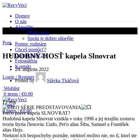
Domov
O nás
Aktuality
Aktuality
Písali o nás
Spolu je dobro silnejšie
Post
Pomoc rodinám
Chceš pomôcť?
HUDOBNÝ HOSŤ kapela Slnovrat
Darujte nám 2%
Fotogaléria
Kontakt
24. augusta 2022
Login / Register
Posted by
Slávka Tkáčová
Wishlist
0
items
/
€
0.00
13
aug
Menu
ZO SÉRIE PREDSTAVOVANIA
0
items
/
€
0.00
Prečo práve kapela SLNOVRAT?
Hudobná kapela Slnovrat vznikla v roku 1998 a jej terajšiu zostavu
tvoria štyria členovia: Ľudo, Peťo alias Šiba, Samuel a František
alias Hejo.
Niektorí ich bezpochyby poznáte, niektorí možno nie, no tí, ktorí ste