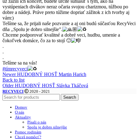
už zažili ich koncert, budete určite súhlasiť s tým, ako na
vystúpeniach divákov neraz očaria svojou charizmou, túžbou po
dobre a nádeji. Práve preto túžime dopriať zážitok z ich tvorby aj
vám:)
Tešíme sa, že prijali naše pozvanie a aj oni budú súčasťou RecyVeci
dňa ,,Spolu je dobro silnejšie”.
Chceme podporovať kvalitné a dobré veci, hudbu, umenie a
čokoľvek domáce, čo za to stojí 🙂
.
.
.
Tešíme sa na vás!
#tímrecyveci
Newer
HUDOBNÝ HOSŤ Martin Harich
Back to list
Older
HUDOBNÝ HOSŤ Slávka Tkáčová
RECYVECI
2020 - 2021
Search
Domov
O nás
Aktuality
Písali o nás
Spolu je dobro silnejšie
Pomoc rodinám
Chceš pomôcť?