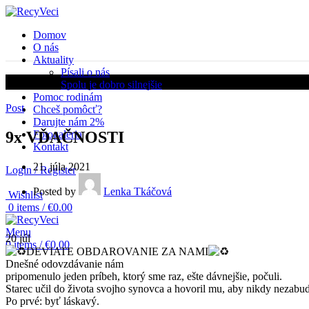
Domov
O nás
Aktuality
Písali o nás
Aktuality
Spolu je dobro silnejšie
Pomoc rodinám
Post
Chceš pomôcť?
Darujte nám 2%
Fotogaléria
9x VĎAČNOSTI
Kontakt
21. júla 2021
Login / Register
Posted by
Lenka Tkáčová
Wishlist
0
items
/
€
0.00
Menu
20
júl
0
items
/
€
0.00
DEVIATE OBDAROVANIE ZA NAMI
Dnešné odovzdávanie nám
pripomenulo jeden príbeh, ktorý sme raz, ešte dávnejšie, počuli.
Starec učil do života svojho synovca a hovoril mu, aby nikdy nezabudol,
Po prvé: byť láskavý.