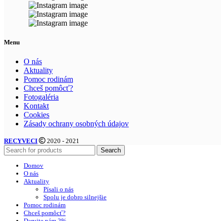
Menu
O nás
Aktuality
Pomoc rodinám
Chceš pomôcť?
Fotogaléria
Kontakt
Cookies
Zásady ochrany osobných údajov
RECYVECI
2020 - 2021
Search
Domov
O nás
Aktuality
Písali o nás
Spolu je dobro silnejšie
Pomoc rodinám
Chceš pomôcť?
Darujte nám 2%