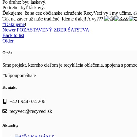
Po druhé: byť láskavý.
Po tretie: byť láskavý.
Ďakujeme, že sa cez občianske združenie RecyVeci vy i my učíme, ako
Tak na záver už naše tradičné. Ideme ďalej! A vy???
#Ďakujeme
!
Newer
POZASTAVENÝ ZBER ŠATSTVA
Back to list
Older
O nás
Sme projekt, ktorého cieľom je recyklácia oblečenia, spojená s pom
#kúpoupomáhate
Kontakt
+421 944 074 206
recyveci@recyveci.sk
Aktuality