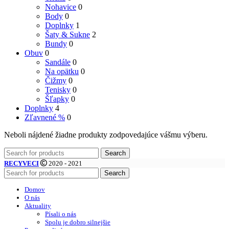
Nohavice
0
Body
0
Doplnky
1
Šaty & Sukne
2
Bundy
0
Obuv
0
Sandále
0
Na opätku
0
Čižmy
0
Tenisky
0
Šľapky
0
Doplnky
4
Zľavnené %
0
Neboli nájdené žiadne produkty zodpovedajúce vášmu výberu.
Search
RECYVECI
2020 - 2021
Search
Domov
O nás
Aktuality
Písali o nás
Spolu je dobro silnejšie