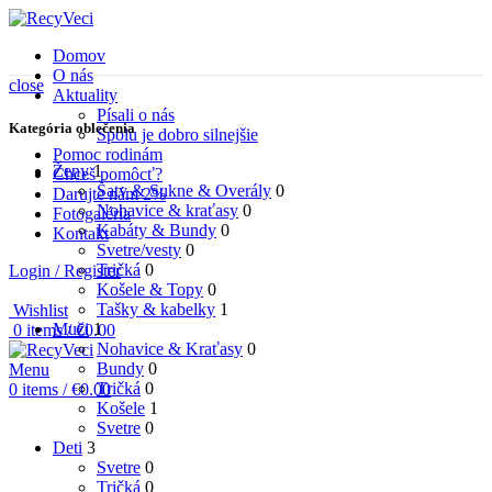
Domov
O nás
close
Aktuality
Písali o nás
Kategória oblečenia
Spolu je dobro silnejšie
Pomoc rodinám
Ženy
1
Chceš pomôcť?
Šaty & Sukne & Overály
0
Darujte nám 2%
Nohavice & kraťasy
0
Fotogaléria
Kabáty & Bundy
0
Kontakt
Svetre/vesty
0
Tričká
0
Login / Register
Košele & Topy
0
Tašky & kabelky
1
Wishlist
Muži
1
0
items
/
€
0.00
Nohavice & Kraťasy
0
Bundy
0
Menu
Tričká
0
0
items
/
€
0.00
Košele
1
Svetre
0
Deti
3
Svetre
0
Tričká
0